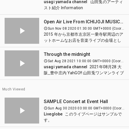
usagi yamada channel
山田兎のアーティ
／無料配信／投げ銭／アーカイブなどライ
for free. _ Simple, easy _ ＊You need to log
スト紹介 Information
ブ実演配信に関する基本プラットフォーム
in or sign up (free) to watch the videos on
https://liveglobe.com/yamada-usagi-2/ _
を基本使用料無料で利用できます。 _ ＊ラ
the live page. Please!! _ If you are
山田兎のライブアーカイブ（過去ライブ動
イブページの動画を見るには、ログインま
Open Air Live From ICHIJOJI MUSIC FESTIVAL at Kyoto Ichijoji
interested in Liveglobe, would like to
画） Archive
たはサインアップ（無料）が必要です。ぜ
Sun Nov 08 2020 01:30:00 GMT+0000 (Coordinated Universal Time)
broadcast from Liveglobe, would like to
https://app.liveglobe.com/live/SgArRdoPia
ひお願いいたします！ ＊このページは説明
2015 年から京都市左京区一乗寺駅周辺のア
collaborate on activities, etc., please feel
_ 会場 京都JAZZ CAFE Murraさんの紹
ページです。ライブ開始時刻等は関係あり
ットホームなお店を音楽ライブの会場とし
free to contact us. E-mail:
介 Venue
ません。 _ Liveglobeに興味がある、
て開催してきた「一乗寺フェス」 2021年コ
info@liveglobe.com
https://liveglobe.com/photo/jazz-cafe-
Liveglobeから配信してみたい、活動でコラ
ロナの影響もあり、無観客にて一乗寺にあ
Through the midnight
murra/ _ 1975年 京都生まれ 京都三条界隈
ボしてみたい・・・等、お気軽にご連絡く
るビルの屋上で記録された山田兎さんのパ
Sat Aug 28 2021 10:00:00 GMT+0000 (Coordinated Universal Time)
在住 全国各地で年間150本のライブをこな
ださい。 連絡先 info@liveglobe.com
フォーマンス動画をLiveglobeから特別公開
usagi yamada channel
2021年08月28 大
す弾き語りシンガーソングライター 日常の
致します。 ＊動画閲覧は無料です。ログイ
阪_豊中庄内 YahGO!! 山田兎ワンマンライブ
暮らしに落ちている小さな出来事、その小
ンもしくは、サインアップ（無料）が必要
でのライブ動画。 その中から、山田兎の代
さな出来事の中の大きな宇宙を、飾らない
です。
表曲の一つとも言える"Through the
言葉とメロディーで唄いあげる 時に強く、
Much Viewed
midnight"のライブ動画をピックアップしま
時に優しいその歌声は 、会場の空間が広が
した。 ＊このライブページは無料で閲覧可
って行く様な錯覚さえもたらし、やがて聴
SAMPLE Concert at Event Hall
能ですが、Liveglobeへのログイン・サイン
き手の脳裏に水彩画の様な風景を映し出す
Sun Aug 30 2020 03:00:00 GMT+0000 (Coordinated Universal Time)
アップ（無料）が必要です。
様々なジャンルを吸収したギタープレイも
Liveglobe
このライブページはサンプルで
必聴。
す。