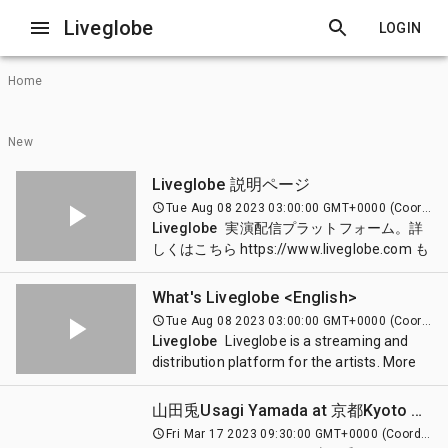
Liveglobe
LOGIN
Home
New
Liveglobe 説明ページ
Tue Aug 08 2023 03:00:00 GMT+0000 (Coordinated Universal Time)
Liveglobe
実演配信プラットフォーム。詳
しくはこちら https://www.liveglobe.com も
ご参考ください。 音楽の実演（ライブパフ
ォーマンス）のみを集めたサービスです。
What's Liveglobe <English>
_ ・アーティストの素晴らしい活動や表現
Tue Aug 08 2023 03:00:00 GMT+0000 (Coordinated Universal Time)
を、また、その表現を支える人たちやその
Liveglobe
Liveglobe is a streaming and
活動を、世界中のより多くの人へ届けるた
distribution platform for the artists. More
めスタート。 ・シンプルに、使いやすい、
detail, Please visit our website.
グローバルに、マネタイズやプロモーショ
https://www.liveglobe.com _ From street to
山田兎Usagi Yamada at 京都Kyoto Murra
ンなどを通して、アーティスト・そして世
stadium, every artist can broadcast and
Fri Mar 17 2023 09:30:00 GMT+0000 (Coordinated Universal Time)
界中の人に貢献していきます。 ・有料配信
distribute their performances to the world